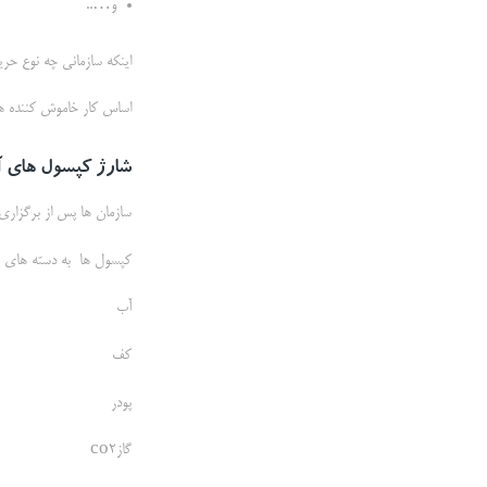
و…..
اینکه سازمانی چه نوع حری
اساس کار خاموش کننده ه
شارژ کپسول های 
سازمان ها پس از برگزاری 
کپسول ها به دسته های زی
آب
کف
پودر
گازco2