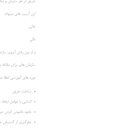
حریق در هر سازمان و مک
این آسیب های میتواند:
جانی
مالی
و از بین رفتن آبروی سازما
سازمان های برای مقابله ب
دوره های آموزشی اطفا حری
شناخت حریق
اشنایی با عوامل ایجاد 
نحوه خاموش کردن حر
جلوگیری از گسترش ح