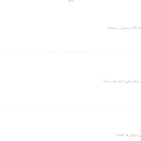
پاسخ
غ تالار و رستوران را میدانید؟
ن سازمان هایی تا چه میزان است؟
ین سازمان ها کدامند؟