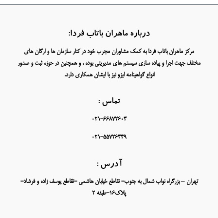
درباره ماهران باتاب فردا:
مرکز ماهران باتاب فردا به کمک مشاوران مجرب خود در کنار سازمان ها و ارگان های
مختلف جهت اجرا و پیاده سازی سیستم های مدیریتی بوده ، و همچنین در حوزه ثبت و صدور
انواع گواهینامه ایزو نیز با ایشان همکاری دارد.
تماس :
021-66872603
021-55726349
آدرس :
تهران – بزرگراه نواب شمال به جنوب- تقاطع خیابان هاشمی -تقاطع یوسف زاده و فرشاد-
پلاک16-طبقه 2