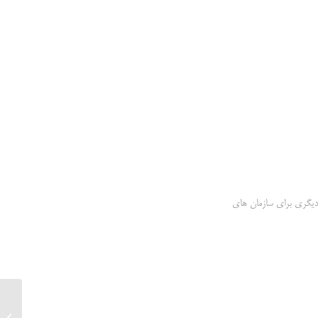
اه دیگری برای سازمان های
CE فوری و ارزان