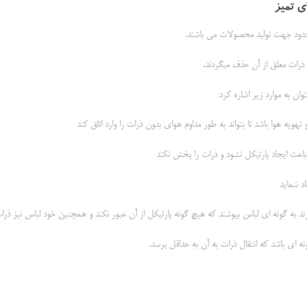
ی تمیز
دود جهت تولید محصولات می باشند.
و ذرات معلق از آن حذف میگردند.
وان به موارد زیر اشاره کرد:
تهويه هوا باشد تا بتواند به طور مداوم هواي بدون ذرات را وارد اتاق کند
اعث ايجاد پارتيکل نشود و ذرات را پخش نکند
د ننمايد
ند به گونه اي لباس بپوشند که هيچ گونه پارتيکل از آن عبور نکند و همچنين خود لباس نيز ذرات 
ه ای باشد که انتقال ذرات به آن به حداقل برسد.