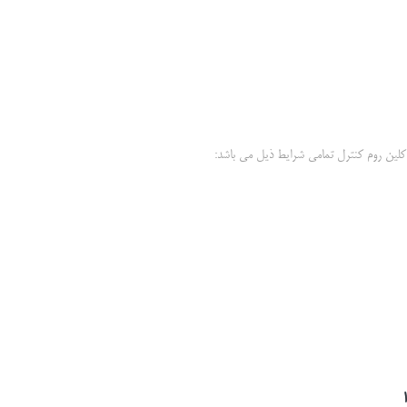
کلين روم کنترل تمامي شرايط ذيل مي باشد: