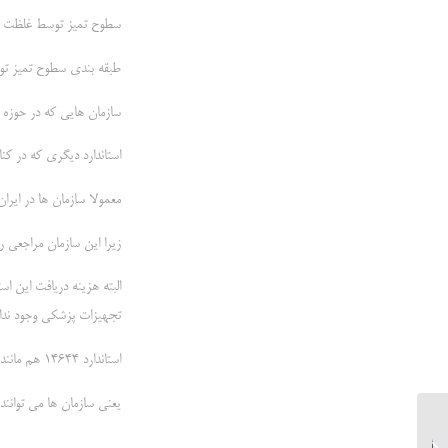
سطوح تمیز توسط غلظت ذ
طبقه بندی سطوح تمیز تو
سازمان هایی که در حوزه ها
استاندارد دیگری که در کنار این
معمولا سازمان ها در ایرا
زیرا این سازمان مراجعی را
البته هزینه دریافت این اس
تجهیزات پزشکی وجود ندار
استاندارد 14644 هم مانند استاندارد ایزو 13485 بوده البته با سخت گیری کمتر .
یعنی سازمان ها می توانند 
ایزو معتبر از مراجع بین المللی