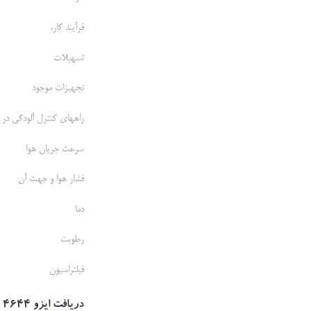
فرآيند کار،
تسهيلات
تجهيزات موجود
راههاي کنترل آلودگي در 
سرعت جريان هوا
فشار هوا و جهت آن
دما
رطوبت
فيلتراسيون
دریافت ایزو 14644