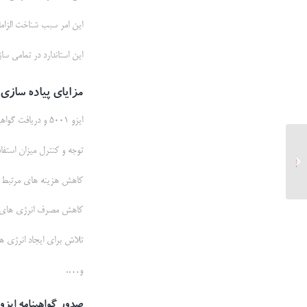
این امر سبب شناخت الزاما
اين استاندارد در تمامي س
مزایای پیاده سازی است
ایزو 5001 و دریافت گواهینامه آن معمولا دارای مزایایی می باشد .
توجه و کنترل میزان استفاد
ایزو 22000 و دریافت گواهینامه آن
کاهش هزینه های مرتبط با
کاهش مصرف انرژی های تج
تلاش برای ایجاد انرژی ه
و….
صدور گواهینامه ایزو 50001