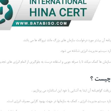
ازمان ها کمک میکند تا با صرفه جویی و استفاده درست به جلوگیری از اتمام انرژی های تجدید
یافت گواهینامه آن ابتدا به آشنایی با خود این استاندارد می پردازیم .
دارد سیستم مدیریت انرژی ، كمك به سازمانها در جهت بهبود كارايي مصرف انرژي است.