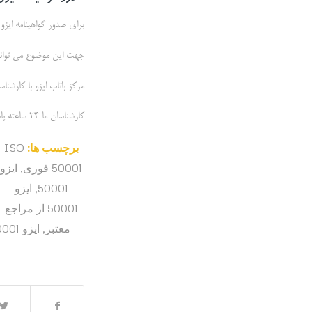
برای صدور گواهینامه ایزو 50001 مانند
جهت این موضوع می توانید 
مرکز باتاب ایزو با کارش
کارشناسان ما 24 ساعته پاسخگوی سوالات شما هستند
برچسب ها:
ISO
50001 فوری
,
ایزو
50001
,
ایزو
50001 از مراجع
معتبر
,
ایزو 50001 بین المللی