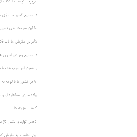
امروزه با توجه به اینکه 
در صنایع کشور ما انرژی ه
اما این سوخت های فسیلی
بنابراین سازمان ها باید ف
در صنایع روز دنیا انرژی 
و همین امر سبب شده تا م
اما در کشور ما با توجه به عدم پیاده
پیاده سازی استاندارد ایزو 50001 به سازمان ها کمک می کند تا :
كاهش هزينه ها
كاهش توليد و انتشار گازه
اين استاندارد به سازمان ک