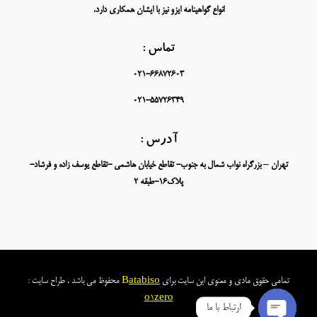
انواع گواهینامه ایزو نیز با ایشان همکاری دارد.
تماس :
021-66872603
021-55726349
آدرس :
تهران – بزرگراه نواب شمال به جنوب- تقاطع خیابان هاشمی -تقاطع یوسف زاده و فرشاد-
پلاک16-طبقه 2
تمامی حقوق مادی و معنوی این سایت برای
atabiso
B
محفوظ می باشد . طراح سایت :
o
1zero
ارتباط با ما