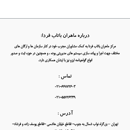
درباره ماهران باتاب فردا:
مرکز ماهران باتاب فردا به کمک مشاوران مجرب خود در کنار سازمان ها و ارگان های
مختلف جهت اجرا و پیاده سازی سیستم های مدیریتی بوده ، و همچنین در حوزه ثبت و صدور
انواع گواهینامه ایزو نیز با ایشان همکاری دارد.
تماس :
021-66872603
021-55726349
آدرس :
تهران – بزرگراه نواب شمال به جنوب- تقاطع خیابان هاشمی -تقاطع یوسف زاده و فرشاد-