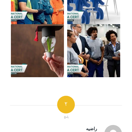
2
پاسخ
راضیه