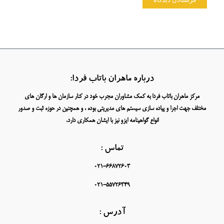
درباره ماهران باتاب فردا:
مرکز ماهران باتاب فردا به کمک مشاوران مجرب خود در کنار سازمان ها و ارگان های
مختلف جهت اجرا و پیاده سازی سیستم های مدیریتی بوده ، و همچنین در حوزه ثبت و صدور
انواع گواهینامه ایزو نیز با ایشان همکاری دارد.
تماس :
021-66872603
021-55726349
آدرس :