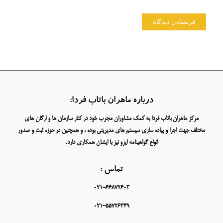
درباره ماهران باتاب فردا:
مرکز ماهران باتاب فردا به کمک مشاوران مجرب خود در کنار سازمان ها و ارگان های
مختلف جهت اجرا و پیاده سازی سیستم های مدیریتی بوده ، و همچنین در حوزه ثبت و صدور
انواع گواهینامه ایزو نیز با ایشان همکاری دارد.
تماس :
021-66872603
021-55726349