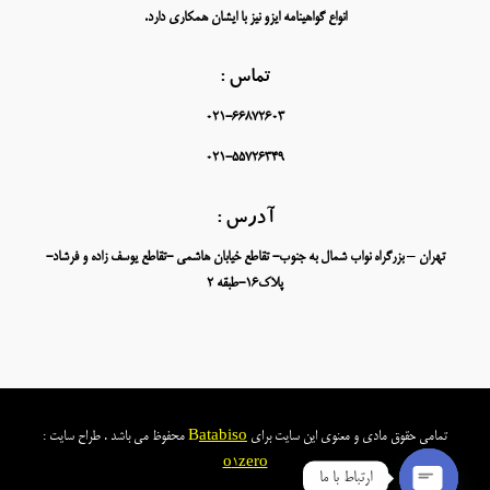
انواع گواهینامه ایزو نیز با ایشان همکاری دارد.
تماس :
021-66872603
021-55726349
آدرس :
تهران – بزرگراه نواب شمال به جنوب- تقاطع خیابان هاشمی -تقاطع یوسف زاده و فرشاد-
پلاک16-طبقه 2
تمامی حقوق مادی و معنوی این سایت برای
atabiso
B
محفوظ می باشد . طراح سایت :
o
1zero
ارتباط با ما