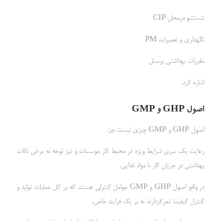
شستشو درمحل CIP
نگهداری و تعمیرات PM
مقررات بهداشتی پرسنل
اشاره کرد.
اصول
GHP
و
GMP
اصول GHP و GMP چیزی نیست جز:
رعایت یک سری شرایط ویژه در محیط کار موسسات و نیز توجه به برخی نکات
بهداشتی در جریان کار با مواد غذایی.
در واقع اصول GHP و GMP عوامل کنترلی هستند که بر کل عملیات تولید و
کنترل کیفیت تمرکزدارند نه بر یک فرایند خاص.