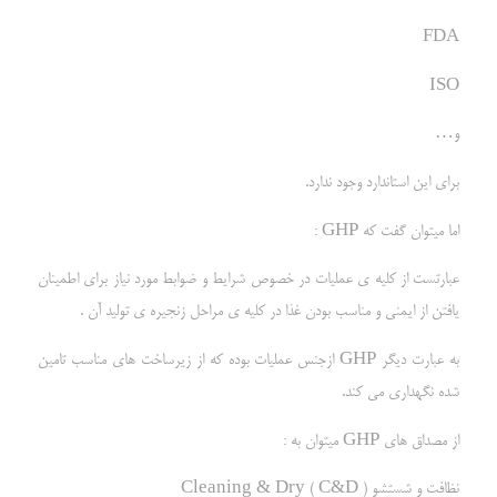
FDA
ISO
و…
برای این استاندارد وجود ندارد.
اما میتوان گفت که GHP :
عبارتست از کلیه ی عملیات در خصوص شرایط و ضوابط مورد نیاز برای اطمینان
یافتن از ایمنی و مناسب بودن غذا در کلیه ی مراحل زنجیره ی تولید آن .
به عبارت دیگر GHP ازجنس عملیات بوده که از زیرساخت های مناسب تامین
شده نگهداری می کند.
از مصداق های GHP میتوان به :
نظافت و شستشو ( C&D ) Cleaning & Dry