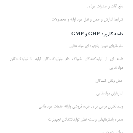
دفع آفات و حشرات موذی
شرایط انبارش و حمل و نقل مواد اولیه و محصولات
دامنه کاربرد
GHP
و
GMP
سازمانهای درون زنجیره ای مواد غذایی
دامنه ای از تولیدکنندگان خوراک دام وتولیدکنندگان اولیه تا تولیدکنندگان
موادغذایی
حمل ونقل کنندگان
انبارداران موادغذایی
وپیمانکاران فرعی برای خرده فروشی وارائه خدمات موادغذایی
همراه باسازمانهای وابسته نظیر تولیدکنندگان تجهیزات
مواد بسته بندی