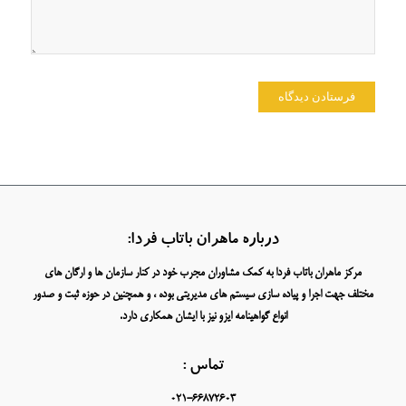
درباره ماهران باتاب فردا:
مرکز ماهران باتاب فردا به کمک مشاوران مجرب خود در کنار سازمان ها و ارگان های
مختلف جهت اجرا و پیاده سازی سیستم های مدیریتی بوده ، و همچنین در حوزه ثبت و صدور
انواع گواهینامه ایزو نیز با ایشان همکاری دارد.
تماس :
021-66872603