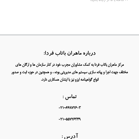
24 ساعته با ما در ارتباط باشید.
درباره ماهران باتاب فردا:
مرکز ماهران باتاب فردا به کمک مشاوران مجرب خود در کنار سازمان ها و ارگان های
مختلف جهت اجرا و پیاده سازی سیستم های مدیریتی بوده ، و همچنین در حوزه ثبت و صدور
انواع گواهینامه ایزو نیز با ایشان همکاری دارد.
تماس :
021-66872603
021-55726349
آدرس :