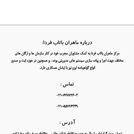
درباره ماهران باتاب فردا:
مرکز ماهران باتاب فردا به کمک مشاوران مجرب خود در کنار سازمان ها و ارگان های
مختلف جهت اجرا و پیاده سازی سیستم های مدیریتی بوده ، و همچنین در حوزه ثبت و صدور
انواع گواهینامه ایزو نیز با ایشان همکاری دارد.
تماس :
021-66872603
021-55726349
آدرس :
تهران – بزرگراه نواب شمال به جنوب- تقاطع خیابان هاشمی -تقاطع یوسف زاده و فرشاد-