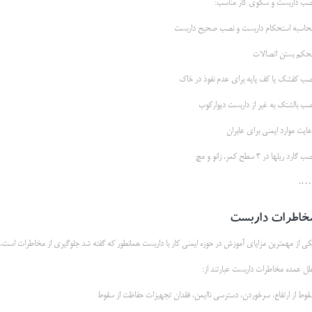
صب داربست و سكوي کار مناسب:
حاسبه استحكام داربست و نصب صحیح داربست
حكم بستن اتصالات
صب کفشك یا کف پایه برای عدم نفوذ در خاک
صب بالشتك به غیر از داربست دیوارکوب
عایت موارد ایمنی برای عابران
 گارد ریلها در 3 سطح کمر، زانو و مچ
….
خاطرات داربست
کی از مهمترین مزایای آموزش در حوزه ایمنی کار با داربست همانطور که گفته شد جلوگیری از مخاطرات است.
لل عمده مخاطرات داربست عبارتند از:
قوط از ارتفاع، سرخوردن، دسترسي ناایمن، فقدان تجهیزات حفاظت از سقوط