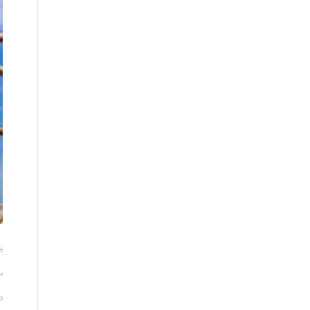
ی
س
در