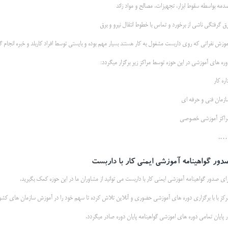
دمه بواسطه سقوط ابزار، تجهیزات، مصالح و مواد زائد
رق گرفتگي ناشي از برخورد و تماس با خطوط انتقال نیرو و برق
موزش نفراتی که روی داربست مشغول به کار هستند بسیار مهم بوده و بایستی توسط افراد کاربلد و خبره انجام گ
وره های آموزشی در این حوزه توسط مراکز زیر برگزار میگردد:
اره کار
ازمان فنی و حرفه ای
راکز آموزشی خصوصی
….
دور گواهینامه آموزشی ایمنی کار با داربست
رای صدور گواهینامه آموزشی ایمنی کار با داربست می توانید از مشاوران ما در این حوزه کمک بگیرید.
رکز با با برگزاری دوره های آموزشی حضوری و آنلاین تلاش کرده تا سهم خود را در آموزش سازمان های کشور 
ر پایان تمامی دوره های اموزشی گواهینامه پایان دوره صادر میگردد.