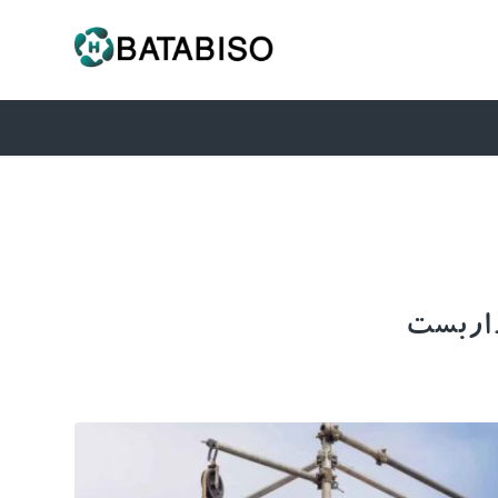
داربست