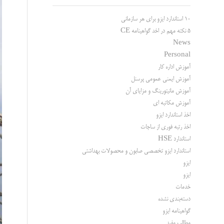
10 استاندارد ایزو برای هر سازمانی
5 نکته مهم در اخد گواهینامه CE
News
Personal
آموزش اداره کار
آموزش ایمنی عمومی پرسنل
آموزش مانیتورینگ و مزایای آن
آموزش مکاتبه ای
اخذ استاندارد ایزو
اخذ رتبه فوری از ساجات
استاندارد HSE
استاندارد ایزو تخصصی صابون و محصولات بهداشتی
ایزو
ایزو
خدمات
دسته‌بندی نشده
گواهینامه ایزو
مطالب مفید