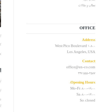
مطالب و مقالات
OFFICE
ای
Address
ک
10800 West Pico Boulevard
Los Angeles, USA
د
Contact
office@en-co.com
ا
555-3587 347
ا
Opening Hours:
Mo-Fr: 8:00-19:00
ا
Sa: 8:00-14:00
د
So: closed
ار