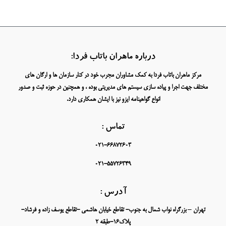
درباره ماهران باتاب فردا:
مرکز ماهران باتاب فردا به کمک مشاوران مجرب خود در کنار سازمان ها و ارگان های
مختلف جهت اجرا و پیاده سازی سیستم های مدیریتی بوده ، و همچنین در حوزه ثبت و صدور
انواع گواهینامه ایزو نیز با ایشان همکاری دارد.
تماس :
021-66872603
021-55726349
آدرس :
تهران – بزرگراه نواب شمال به جنوب- تقاطع خیابان هاشمی -تقاطع یوسف زاده و فرشاد-
پلاک16-طبقه 2