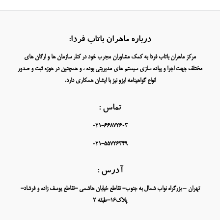
درباره ماهران باتاب فردا:
مرکز ماهران باتاب فردا به کمک مشاوران مجرب خود در کنار سازمان ها و ارگان های
مختلف جهت اجرا و پیاده سازی سیستم های مدیریتی بوده ، و همچنین در حوزه ثبت و صدور
انواع گواهینامه ایزو نیز با ایشان همکاری دارد.
تماس :
021-66872603
021-55726349
آدرس :
تهران – بزرگراه نواب شمال به جنوب- تقاطع خیابان هاشمی -تقاطع یوسف زاده و فرشاد-
پلاک16-طبقه 2