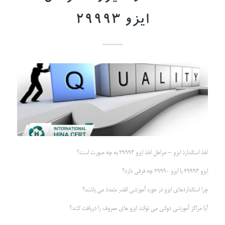
ایزو 29993
اخذ استاندارد ایزو – مراحل اخذ ایزو 29993 به چه صورت است؟
ایزو 29993 با ایزو 29990 چه فرقی دارد؟
چرا استانداردهای ایزو در حوزه آموزشی انقدر متعدد می باشند؟
آیا مراکز آموزشی دولتی می توانند ایزو های معروف را دریافت کنند؟