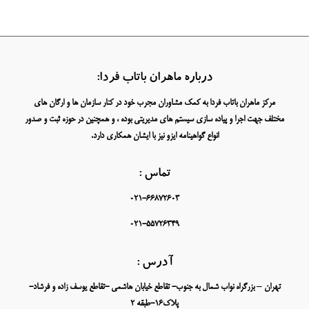
درباره ماهران باتاب فردا:
مرکز ماهران باتاب فردا به کمک مشاوران مجرب خود در کنار سازمان ها و ارگان های
مختلف جهت اجرا و پیاده سازی سیستم های مدیریتی بوده ، و همچنین در حوزه ثبت و صدور
انواع گواهینامه ایزو نیز با ایشان همکاری دارد.
تماس :
021-66872603
021-55726349
آدرس :
تهران – بزرگراه نواب شمال به جنوب- تقاطع خیابان هاشمی -تقاطع یوسف زاده و فرشاد-
پلاک16-طبقه 2