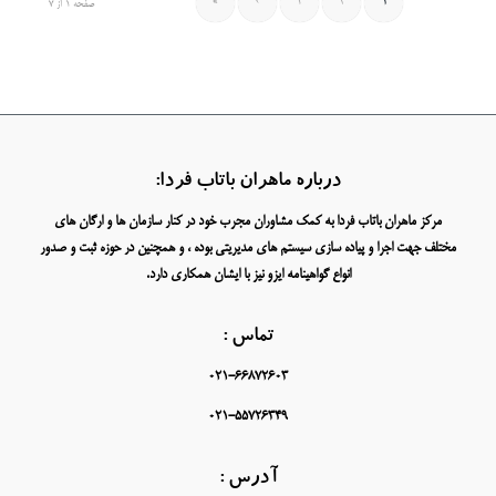
»
›
3
2
1
صفحه 1 از 7
درباره ماهران باتاب فردا:
مرکز ماهران باتاب فردا به کمک مشاوران مجرب خود در کنار سازمان ها و ارگان های
مختلف جهت اجرا و پیاده سازی سیستم های مدیریتی بوده ، و همچنین در حوزه ثبت و صدور
انواع گواهینامه ایزو نیز با ایشان همکاری دارد.
تماس :
021-66872603
021-55726349
آدرس :