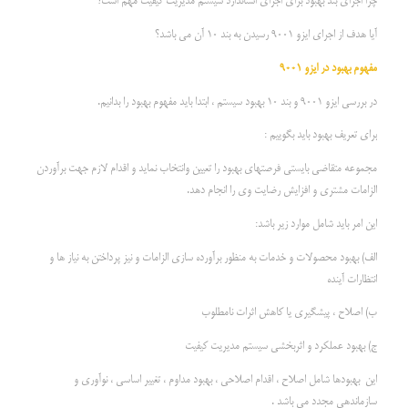
چرا اجرای بند بهبود برای اجرای استاندارد سیستم مدیریت کیفیت مهم است؟
آیا هدف از اجرای ایزو 9001 رسیدن به بند 10 آن می باشد؟
مفهوم بهبود در ایزو 9001
در بررسی ایزو 9001 و بند 10 بهبود سیستم ، ابتدا باید مفهوم بهبود را بدانیم.
برای تعریف بهبود باید بگوییم :
مجموعه متقاضی بایستی فرصتهای بهبود را تعیین وانتخاب نماید و اقدام لازم جهت برآوردن
الزامات مشتری و افزایش رضایت وی را انجام دهد.
این امر باید شامل موارد زیر باشد:
الف) بهبود محصولات و خدمات به منظور برآورده سازی الزامات و نیز پرداختن به نیاز ها و
انتظارات آینده
ب) اصلاح ، پیشگیری یا کاهش اثرات نامطلوب
ج) بهبود عملکرد و اثربخشی سیستم مدیریت کیفیت
این بهبودها شامل اصلاح ، اقدام اصلاحی ، بهبود مداوم ، تغییر اساسی ، نوآوری و
سازماندهی مجدد می باشد .