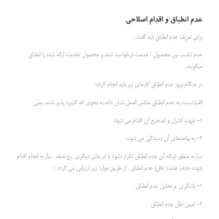
عدم انطباق و اقدام اصلاحی
برای تعریف عدم انطباق باید گفت :
عدم تناسب بین محصول / خدمت درخواست شده و محصول /خدمت ارائه شده را انطباق
میگویند.
در هنگام بروز عدم انطباق کارهای زیر باید انجام گردد:
الف) نسبت به عدم انطباق عکس العمل نشان داده به نحوی که کاربرد پذیر باشد. یعنی
1- جهت کنترل و تصحیح آن اقدام می شود.
2- به پیامدهای آن رسیدگی می شود.
ب) به منظور اینکه آن عدم انطباق تکرار نشود یا در جای دیگری رخ ندهد ، نیاز به انجام اقدام
جهت حذف علت ( علل) عدم انطباق ، از طریق موارد زیر ارزیابی می گردد :
1- بازنگری و تحلیل عدم انطباق
2- تعیین علل عدم انطباق