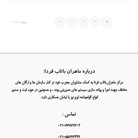
»
›
3
2
1
صفحه 1 از 6
درباره ماهران باتاب فردا:
مرکز ماهران باتاب فردا به کمک مشاوران مجرب خود در کنار سازمان ها و ارگان های
مختلف جهت اجرا و پیاده سازی سیستم های مدیریتی بوده ، و همچنین در حوزه ثبت و صدور
انواع گواهینامه ایزو نیز با ایشان همکاری دارد.
تماس :
021-66872603
021-55726349