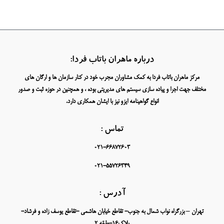
درباره ماهران باتاب فردا:
مرکز ماهران باتاب فردا به کمک مشاوران مجرب خود در کنار سازمان ها و ارگان های
مختلف جهت اجرا و پیاده سازی سیستم های مدیریتی بوده ، و همچنین در حوزه ثبت و صدور
انواع گواهینامه ایزو نیز با ایشان همکاری دارد.
تماس :
021-66872603
021-55726349
آدرس :
تهران – بزرگراه نواب شمال به جنوب- تقاطع خیابان هاشمی -تقاطع یوسف زاده و فرشاد-
پلاک16-طبقه 2