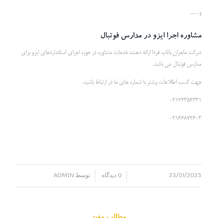
و….
مشاوره اجرا ایزو در مدارس فوتبال
شرکت ماهران باتاب فردا ارائه دهنده خدمات مشاوره در حوزه اجرای استانداردهای ایزو برای
مدارس فوتبال می باشد.
جهت کسب اطلاعات بیشتر با شماره های ما در ارتباط باشید.
02122356331
02166872603
23/01/2023
0 دیدگاه
توسط
ADMIN
/
/
مطالب مفید