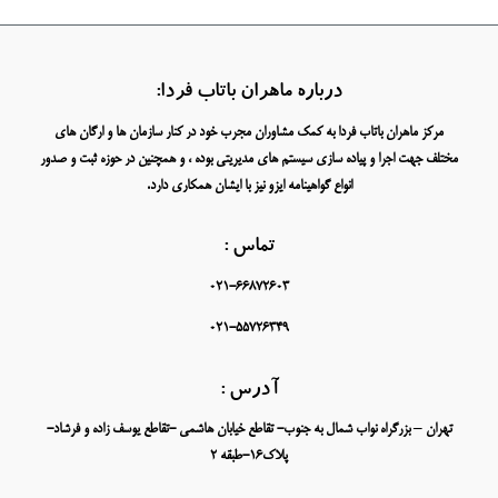
درباره ماهران باتاب فردا:
مرکز ماهران باتاب فردا به کمک مشاوران مجرب خود در کنار سازمان ها و ارگان های
مختلف جهت اجرا و پیاده سازی سیستم های مدیریتی بوده ، و همچنین در حوزه ثبت و صدور
انواع گواهینامه ایزو نیز با ایشان همکاری دارد.
تماس :
021-66872603
021-55726349
آدرس :
تهران – بزرگراه نواب شمال به جنوب- تقاطع خیابان هاشمی -تقاطع یوسف زاده و فرشاد-
پلاک16-طبقه 2