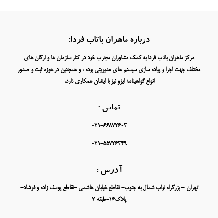
درباره ماهران باتاب فردا:
مرکز ماهران باتاب فردا به کمک مشاوران مجرب خود در کنار سازمان ها و ارگان های
مختلف جهت اجرا و پیاده سازی سیستم های مدیریتی بوده ، و همچنین در حوزه ثبت و صدور
انواع گواهینامه ایزو نیز با ایشان همکاری دارد.
تماس :
021-66872603
021-55726349
آدرس :
تهران – بزرگراه نواب شمال به جنوب- تقاطع خیابان هاشمی -تقاطع یوسف زاده و فرشاد-
پلاک16-طبقه 2