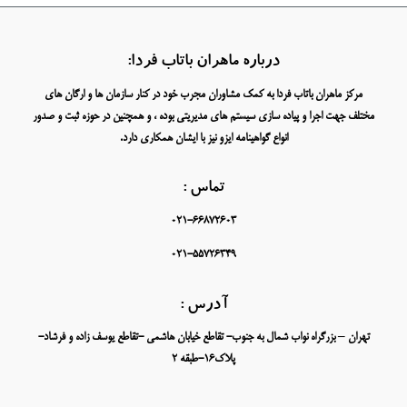
درباره ماهران باتاب فردا:
مرکز ماهران باتاب فردا به کمک مشاوران مجرب خود در کنار سازمان ها و ارگان های
مختلف جهت اجرا و پیاده سازی سیستم های مدیریتی بوده ، و همچنین در حوزه ثبت و صدور
انواع گواهینامه ایزو نیز با ایشان همکاری دارد.
تماس :
021-66872603
021-55726349
آدرس :
تهران – بزرگراه نواب شمال به جنوب- تقاطع خیابان هاشمی -تقاطع یوسف زاده و فرشاد-
پلاک16-طبقه 2