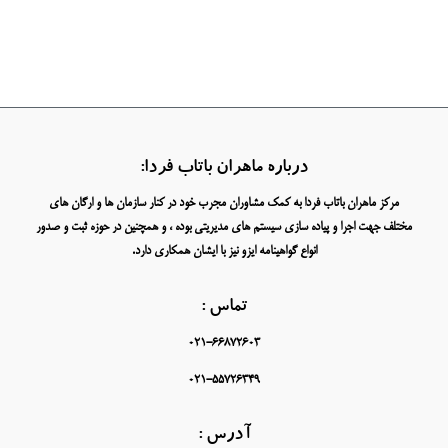
درباره ماهران باتاب فردا:
مرکز ماهران باتاب فردا به کمک مشاوران مجرب خود در کنار سازمان ها و ارگان های
مختلف جهت اجرا و پیاده سازی سیستم های مدیریتی بوده ، و همچنین در حوزه ثبت و صدور
انواع گواهینامه ایزو نیز با ایشان همکاری دارد.
تماس :
021-66872603
021-55726349
آدرس :