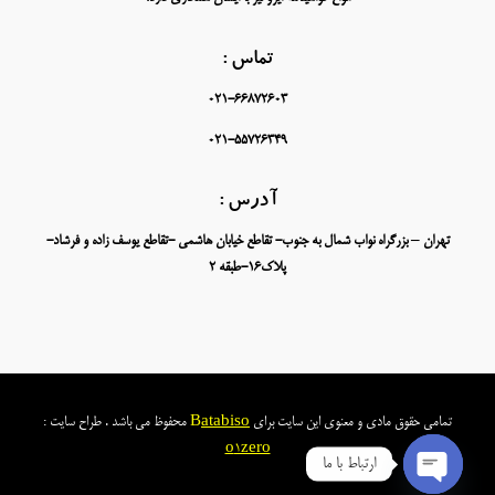
تماس :
021-66872603
021-55726349
آدرس :
تهران – بزرگراه نواب شمال به جنوب- تقاطع خیابان هاشمی -تقاطع یوسف زاده و فرشاد-
پلاک16-طبقه 2
تمامی حقوق مادی و معنوی این سایت برای
atabiso
B
محفوظ می باشد . طراح سایت :
o
1zero
ارتباط با ما