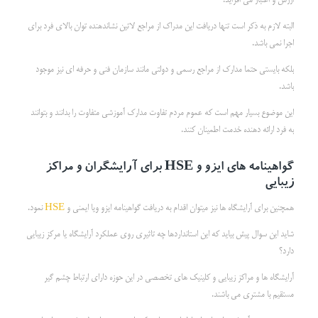
ارزش و اعتبار می افزاید.
البته لازم به ذکر است تنها دریافت این مدراک از مراجع لاتین نشاندهنده توان بالای فرد برای
اجرا نمی باشد.
بلکه بایستی حتما مدارک از مراجع رسمی و دولتی مانند سازمان فنی و حرفه ای نیز موجود
باشد.
این موضوع بسیار مهم است که عموم مردم تفاوت مدارک آموزشی متفاوت را بدانند و بتوانند
به فرد ارائه دهنده خدمت اطمینان کنند.
گواهینامه های ایزو و
HSE
برای آرایشگران
و مراکز
زیبایی
همچنین برای آرایشگاه ها نیز میتوان اقدام به دریافت گواهینامه ایزو ویا ایمنی و
HSE
نمود.
شاید این سوال پیش بیاید که این استانداردها چه تاثیری روی عملکرد آرایشگاه یا مرکز زیبایی
دارد؟
آرایشگاه ها و مراکز زیبایی و کلینیک های تخصصی در این حوزه دارای ارتباط چشم گیر
مستقیم با مشتری می باشند.