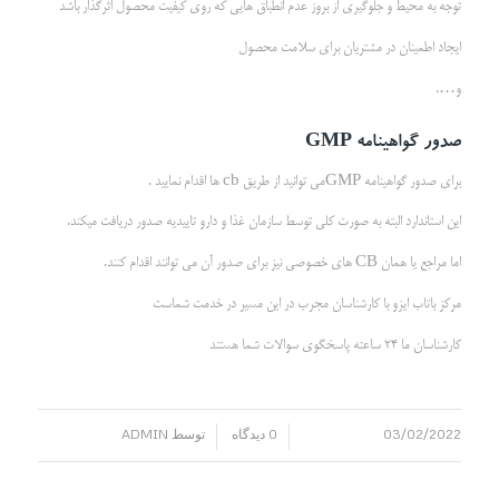
توجه به محیط و جلوگیری از بروز عدم انطباق هایی که روی کیفیت محصول اثرگذار باشد
ایجاد اطمینان در مشتریان برای سلامت محصول
و….
صدور گواهینامه
GMP
برای صدور گواهینامه GMPمی توانید از طریق cb ها اقدام نمایید .
این استاندارد البته به صورت کلی توسط سازمان غذا و دارو تاییدیه صدور دریافت میکند.
اما مراجع یا همان CB های خصوصی نیز برای صدور آن می توانند اقدام کنند.
مرکز باتاب ایزو با کارشناسان مجرب در این مسیر در خدمت شماست
کارشناسان ما 24 ساعته پاسخگوی سوالات شما هستند
03/02/2022
0 دیدگاه
توسط
ADMIN
/
/