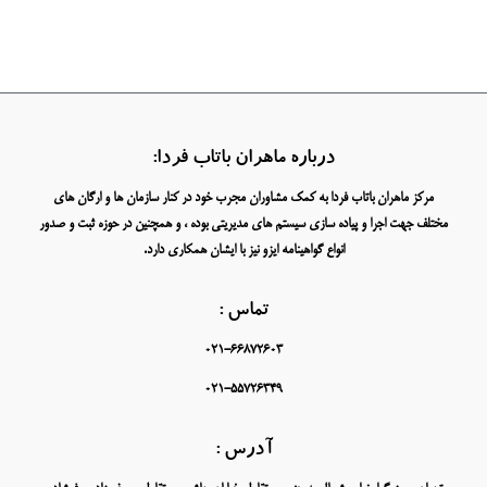
درباره ماهران باتاب فردا:
مرکز ماهران باتاب فردا به کمک مشاوران مجرب خود در کنار سازمان ها و ارگان های
مختلف جهت اجرا و پیاده سازی سیستم های مدیریتی بوده ، و همچنین در حوزه ثبت و صدور
انواع گواهینامه ایزو نیز با ایشان همکاری دارد.
تماس :
021-66872603
021-55726349
آدرس :