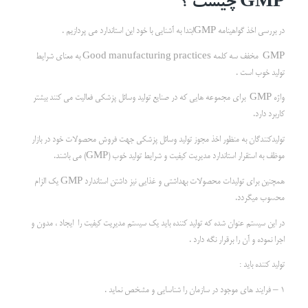
GMP
چیست ؟
در بررسی اخذ گواهینامه GMPابتدا به آشنایی با خود این استاندارد می پردازیم .
GMP مخفف سه کلمه Good manufacturing practices به معنای شرایط
تولید خوب است .
واژه GMP برای مجموعه هایی که در صنایع تولید وسائل پزشکی فعالیت می کنند بیشتر
کاربرد دارد.
تولیدکنندگان به منظور اخذ مجوز تولید وسائل پزشکی جهت فروش محصولات خود در بازار
موظف به استقرار استاندارد مدیریت کیفیت و شرایط تولید خوب (GMP) می باشند.
همچنین برای تولیدات محصولات بهداشتی و غذایی نیز داشتن استاندارد GMP یک الزام
محسوب میگردد.
در این سیستم عنوان شده که تولید کننده باید یک سیستم مدیریت کیفیت را ایجاد ، مدون و
اجرا نموده و آن را برقرار نگه دارد .
تولید کننده باید :
1 – فرایند های موجود در سازمان را شناسایی و مشخص نماید .