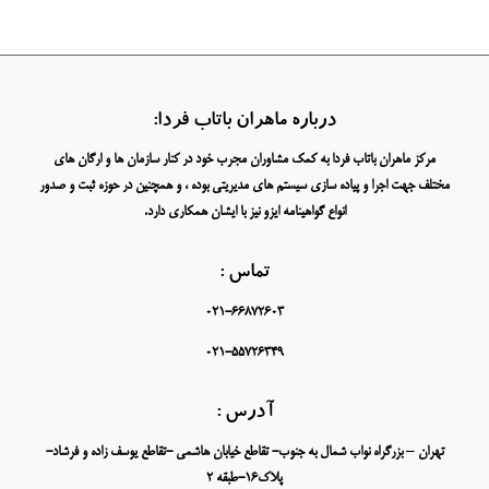
درباره ماهران باتاب فردا:
مرکز ماهران باتاب فردا به کمک مشاوران مجرب خود در کنار سازمان ها و ارگان های
مختلف جهت اجرا و پیاده سازی سیستم های مدیریتی بوده ، و همچنین در حوزه ثبت و صدور
انواع گواهینامه ایزو نیز با ایشان همکاری دارد.
تماس :
021-66872603
021-55726349
آدرس :
تهران – بزرگراه نواب شمال به جنوب- تقاطع خیابان هاشمی -تقاطع یوسف زاده و فرشاد-
پلاک16-طبقه 2