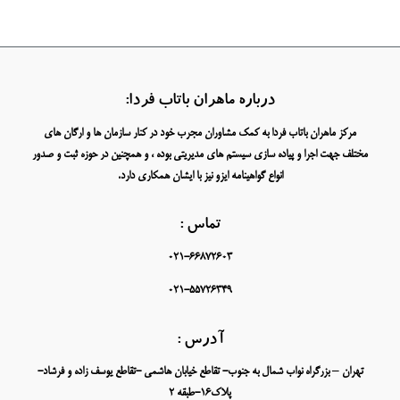
درباره ماهران باتاب فردا:
مرکز ماهران باتاب فردا به کمک مشاوران مجرب خود در کنار سازمان ها و ارگان های
مختلف جهت اجرا و پیاده سازی سیستم های مدیریتی بوده ، و همچنین در حوزه ثبت و صدور
انواع گواهینامه ایزو نیز با ایشان همکاری دارد.
تماس :
021-66872603
021-55726349
آدرس :
تهران – بزرگراه نواب شمال به جنوب- تقاطع خیابان هاشمی -تقاطع یوسف زاده و فرشاد-
پلاک16-طبقه 2