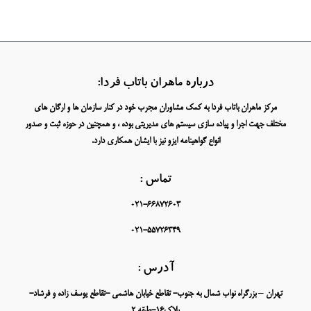
درباره ماهران باتاب فردا:
مرکز ماهران باتاب فردا به کمک مشاوران مجرب خود در کنار سازمان ها و ارگان های
مختلف جهت اجرا و پیاده سازی سیستم های مدیریتی بوده ، و همچنین در حوزه ثبت و صدور
انواع گواهینامه ایزو نیز با ایشان همکاری دارد.
تماس :
021-66872603
021-55726349
آدرس :
تهران – بزرگراه نواب شمال به جنوب- تقاطع خیابان هاشمی -تقاطع یوسف زاده و فرشاد-
پلاک16-طبقه 2