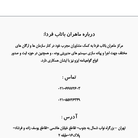
درباره ماهران باتاب فردا:
مرکز ماهران باتاب فردا به کمک مشاوران مجرب خود در کنار سازمان ها و ارگان های
مختلف جهت اجرا و پیاده سازی سیستم های مدیریتی بوده ، و همچنین در حوزه ثبت و صدور
انواع گواهینامه ایزو نیز با ایشان همکاری دارد.
تماس :
021-66872603
021-55726349
آدرس :
تهران – بزرگراه نواب شمال به جنوب- تقاطع خیابان هاشمی -تقاطع یوسف زاده و فرشاد-
پلاک16-طبقه 2