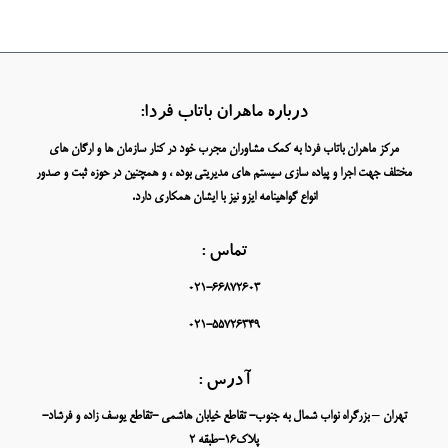
درباره ماهران باتاب فردا:
مرکز ماهران باتاب فردا به کمک مشاوران مجرب خود در کنار سازمان ها و ارگان های
مختلف جهت اجرا و پیاده سازی سیستم های مدیریتی بوده ، و همچنین در حوزه ثبت و صدور
انواع گواهینامه ایزو نیز با ایشان همکاری دارد.
تماس :
021-66872603
021-55726349
آدرس :
تهران – بزرگراه نواب شمال به جنوب- تقاطع خیابان هاشمی -تقاطع یوسف زاده و فرشاد-
پلاک16-طبقه 2