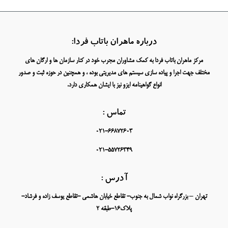
درباره ماهران باتاب فردا:
مرکز ماهران باتاب فردا به کمک مشاوران مجرب خود در کنار سازمان ها و ارگان های
مختلف جهت اجرا و پیاده سازی سیستم های مدیریتی بوده ، و همچنین در حوزه ثبت و صدور
انواع گواهینامه ایزو نیز با ایشان همکاری دارد.
تماس :
021-66872603
021-55726349
آدرس :
تهران – بزرگراه نواب شمال به جنوب- تقاطع خیابان هاشمی -تقاطع یوسف زاده و فرشاد-
پلاک16-طبقه 2