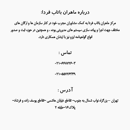
درباره ماهران باتاب فردا:
مرکز ماهران باتاب فردا به کمک مشاوران مجرب خود در کنار سازمان ها و ارگان های
مختلف جهت اجرا و پیاده سازی سیستم های مدیریتی بوده ، و همچنین در حوزه ثبت و صدور
انواع گواهینامه ایزو نیز با ایشان همکاری دارد.
تماس :
021-66872603
021-55726349
آدرس :
تهران – بزرگراه نواب شمال به جنوب- تقاطع خیابان هاشمی -تقاطع یوسف زاده و فرشاد-
پلاک16-طبقه 2