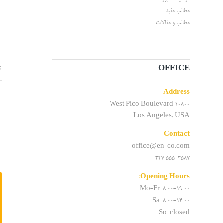
مطالب مفید
مطالب و مقالات
5
OFFICE
Address
10800 West Pico Boulevard
Los Angeles, USA
Contact
office@en-co.com
555-3587 347
Opening Hours:
Mo-Fr: 8:00-19:00
Sa: 8:00-14:00
So: closed