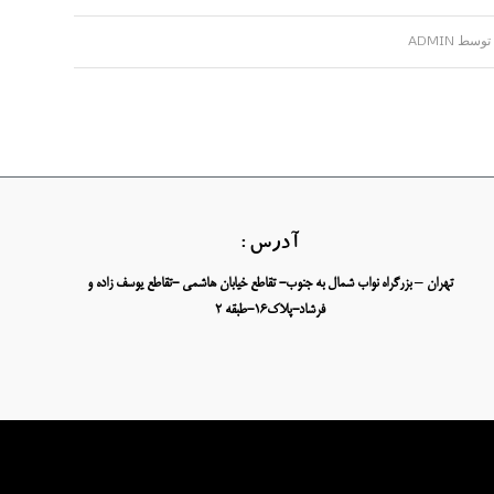
توسط
ADMIN
آدرس :
تهران – بزرگراه نواب شمال به جنوب- تقاطع خیابان هاشمی -تقاطع یوسف زاده و
فرشاد-پلاک16-طبقه 2