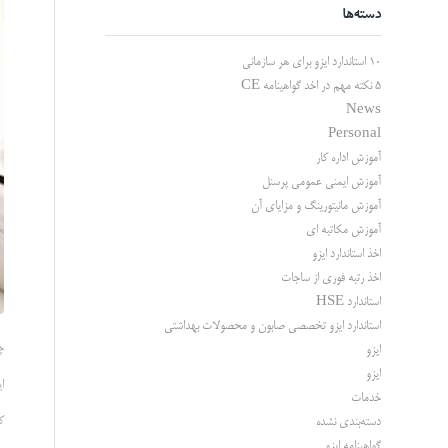
دسته‌ها
10 استاندارد ایزو برای هر سازمانی
5 نکته مهم در اخد گواهینامه CE
News
Personal
آموزش اداره کار
آموزش ایمنی عمومی پرسنل
آموزش مانیتورینگ و مزایای آن
آموزش مکاتبه ای
اخذ استاندارد ایزو
اخذ رتبه فوری از ساجات
استاندارد HSE
استاندارد ایزو تخصصی صابون و محصولات بهداشتی
چرا ای
ایزو
ایزو
ایزو
خدمات
ک
دسته‌بندی نشده
گواهینامه ایزو