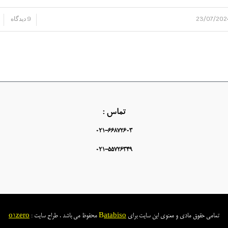
23/07/202
9 دیدگاه
/
/
تماس :
021-66872603
021-55726349
تمامی حقوق مادی و معنوی این سایت برای
atabiso
B
محفوظ می باشد . طراح سایت :
1zero
o