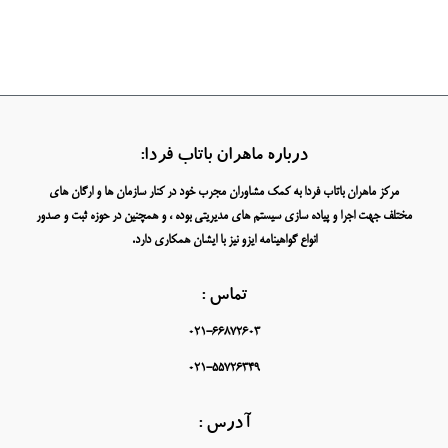
درباره ماهران باتاب فردا:
مرکز ماهران باتاب فردا به کمک مشاوران مجرب خود در کنار سازمان ها و ارگان های
مختلف جهت اجرا و پیاده سازی سیستم های مدیریتی بوده ، و همچنین در حوزه ثبت و صدور
انواع گواهینامه ایزو نیز با ایشان همکاری دارد.
تماس :
021-66872603
021-55726349
آدرس :