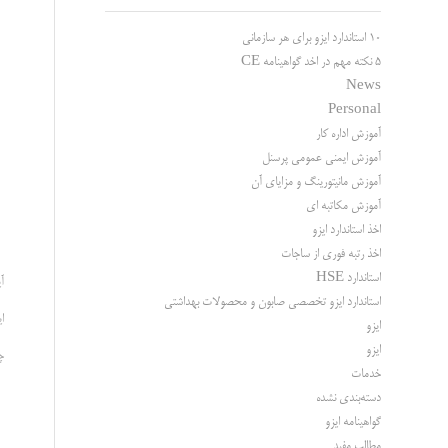
10 استاندارد ایزو برای هر سازمانی
5 نکته مهم در اخد گواهینامه CE
News
Personal
آموزش اداره کار
آموزش ایمنی عمومی پرسنل
آموزش مانیتورینگ و مزایای آن
آموزش مکاتبه ای
اخذ استاندارد ایزو
اخذ رتبه فوری از ساجات
استاندارد HSE
آ
استاندارد ایزو تخصصی صابون و محصولات بهداشتی
ای
ایزو
ایزو
چ
خدمات
دسته‌بندی نشده
گواهینامه ایزو
مطالب مفید