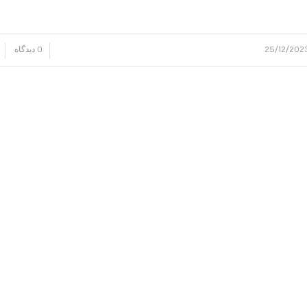
25/12/202
0 دیدگاه
/
/