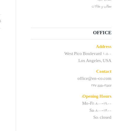
مطالب و مقالات
3
OFFICE
Address
10800 West Pico Boulevard
Los Angeles, USA
Contact
office@en-co.com
555-3587 347
Opening Hours:
Mo-Fr: 8:00-19:00
Sa: 8:00-14:00
So: closed