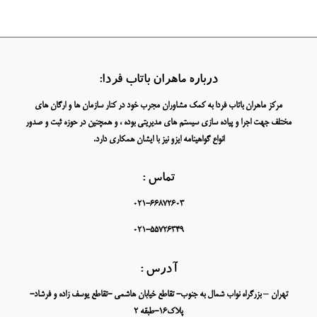
درباره ماهران باتاب فردا:
مرکز ماهران باتاب فردا به کمک مشاوران مجرب خود در کنار سازمان ها و ارگان های
مختلف جهت اجرا و پیاده سازی سیستم های مدیریتی بوده ، و همچنین در حوزه ثبت و صدور
انواع گواهینامه ایزو نیز با ایشان همکاری دارد.
تماس :
021-66872603
021-55726349
آدرس :
تهران – بزرگراه نواب شمال به جنوب- تقاطع خیابان هاشمی -تقاطع یوسف زاده و فرشاد-
پلاک16-طبقه 2