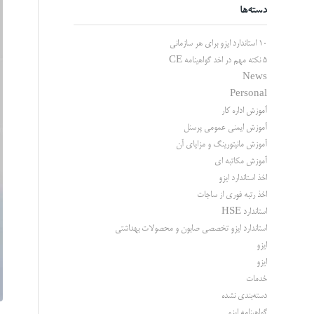
دسته‌ها
10 استاندارد ایزو برای هر سازمانی
5 نکته مهم در اخد گواهینامه CE
News
Personal
آموزش اداره کار
آموزش ایمنی عمومی پرسنل
آموزش مانیتورینگ و مزایای آن
آموزش مکاتبه ای
اخذ استاندارد ایزو
اخذ رتبه فوری از ساجات
استاندارد HSE
استاندارد ایزو تخصصی صابون و محصولات بهداشتی
ایزو
ایزو
خدمات
دسته‌بندی نشده
گواهینامه ایزو