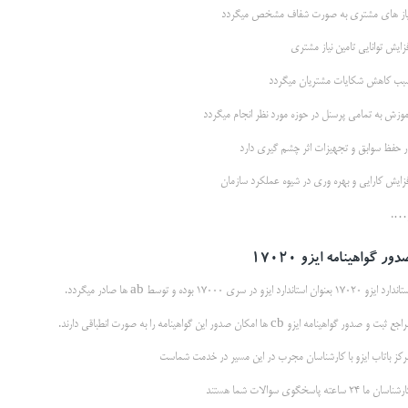
یاز های مشتری به صورت شفاف مشخص میگردد
زایش توانایی تامین نیاز مشتری
بب کاهش شکایات مشتریان میگردد
موزش به تمامی پرسنل در حوزه مورد نظر انجام میگردد
ر حفظ سوابق و تجهیزات اثر چشم گیری دارد
فزایش کارایی و بهره وری در شیوه عملکرد سازمان
….
دور گواهینامه ایزو 17020
رد ایزو 17020 بعنوان استاندارد ایزو در سری 17000 بوده و توسط ab ها صادر میگردد.
جع ثبت و صدور گواهینامه ایزو cb ها امکان صدور این گواهینامه را به صورت انطباقی دارند.
رکز باتاب ایزو با کارشناسان مجرب در این مسیر در خدمت شماست
ناسان ما 24 ساعته پاسخگوی سوالات شما هستند