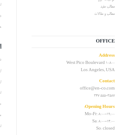
اخذ 
مطالب مفید
مطالب و مقالات
در واقع
هر
OFFICE
ای
Address
در ب
10800 West Pico Boulevard
Los Angeles, USA
ایزو 17020 در
Contact
این
office@en-co.com
استاندا
555-3587 347
ص
Opening Hours:
Mo-Fr: 8:00-19:00
مع
Sa: 8:00-14:00
اما 
So: closed