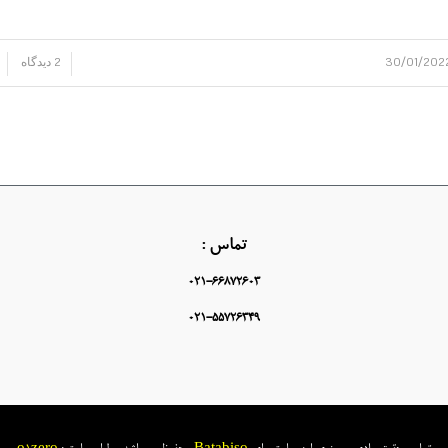
30/01/202
2 دیدگاه
/
/
تماس :
021-66872603
021-55726349