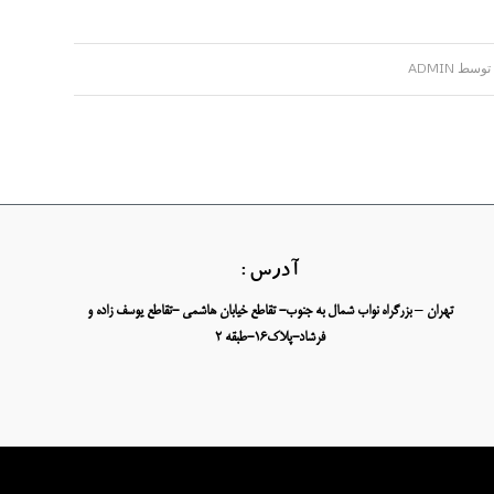
توسط
ADMIN
آدرس :
تهران – بزرگراه نواب شمال به جنوب- تقاطع خیابان هاشمی -تقاطع یوسف زاده و
فرشاد-پلاک16-طبقه 2