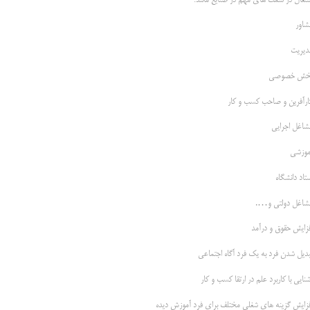
شتغال در سمت های مهم در صنایع مانند:
شاور
دیریت
خش خصوصی
ارآفرین و صاحب کسب و کار
شاغل اجرایی
موزشی
تاد دانشگاه
شاغل دولتی و….
فزایش حقوق و درآمد
بدیل شدن فرد به یک فرد آگاه اجتماعی
نایی با کاربرد علم در ارتقا کسب و کار
فزایش گزینه های شغلی مختلف برای فرد آموزش دیده