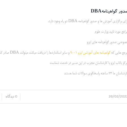
دور گواهینامه
DBA
ای برگزاری آموزش ها و صدور گواهینامه DBA دو راه وجود دارد.
راجع مورد تایید وزارت علوم
صوصی صدور گواهینامه های ایزو
رجع هایی که
گواهینامه های آموزشی ایزو 9001
و سایر استانداردها را دریافت میکنند میتوانند DBA صادر کنند.
رکز باتاب ایزو با کارشناسان مجرب در این مسیر در خدمت شماست
ناسان ما 24 ساعته پاسخگوی سوالات شما هستند
26/02/202
0 دیدگاه
/
/