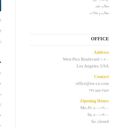
مطالب مفید
مطالب و مقالات
گواهینا
گواهینا
OFFICE
این
Address
10800 West Pico Boulevard
A
Los Angeles, USA
در ب
Contact
DBA مخف
office@en-co.com
555-3587 347
ب
Opening Hours:
ا
Mo-Fr: 8:00-19:00
Sa: 8:00-14:00
DBA نیز در اک
So: closed
عل