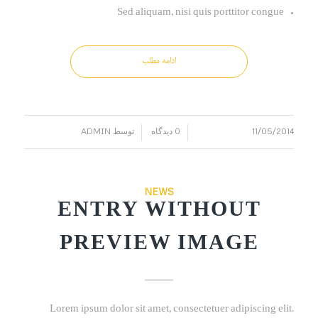
Sed aliquam, nisi quis porttitor congue
ادامه مطلب
11/05/2014
0 دیدگاه
توسط
ADMIN
/
/
NEWS
ENTRY WITHOUT
PREVIEW IMAGE
Lorem ipsum dolor sit amet, consectetuer adipiscing elit.