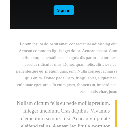
Lorem ipsum dolor sit amet, consectetuer adipiscing elit.
Aenean commodo ligula eget dolor. Aenean massa. Cum
sociis natoque penatibus et magnis dis parturient montes,
nascetur ridiculus mus. Donec quam felis, ultricies nec,
pellentesque eu, pretium quis, sem. Nulla consequat massa
quis enim. Donec pede justo, fringilla vel, aliquet nec,
vulputate eget, arcu. In enim justo, rhoncus ut, imperdiet a,
venenatis vitae, justo.
Nullam dictum felis eu pede mollis pretium.
Integer tincidunt. Cras dapibus. Vivamus
elementum semper nisi. Aenean vulputate