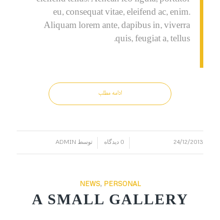
eleifend tellus. Aenean leo ligula, porttitor
eu, consequat vitae, eleifend ac, enim.
Aliquam lorem ante, dapibus in, viverra
quis, feugiat a, tellus.
ادامه مطلب
24/12/2013
0 دیدگاه
توسط
ADMIN
/
/
NEWS
,
PERSONAL
A SMALL GALLERY