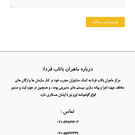
درباره ماهران باتاب فردا:
مرکز ماهران باتاب فردا به کمک مشاوران مجرب خود در کنار سازمان ها و ارگان های
مختلف جهت اجرا و پیاده سازی سیستم های مدیریتی بوده ، و همچنین در حوزه ثبت و صدور
انواع گواهینامه ایزو نیز با ایشان همکاری دارد.
تماس :
021-66872603
021-55726349