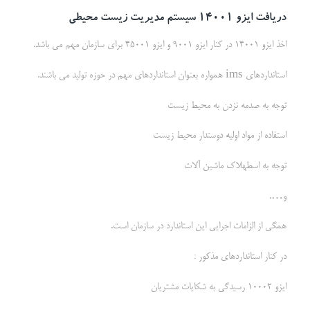
دریافت ایزو 14001 سیستم مدیریت زیست محیطی
اخذ ایزو 14001 در کنار ایزو 9001 و ایزو 45001 برای سازمان مهم می باشد.
استانداردهای ims همواره بعنوان استانداردهای مهم در حوزه تولید می باشند.
توجه به صدمه نزدن به محیط زیست
استفاده از مواد اولیه دوستدار محیط زیست
توجه به اسطهلاک ماشین آلات
و….
همگی از الزامات اجرایی این استاندارد در سازمان است.
در کنار استانداردهای مذکور :
ایزو 10002 رسیدگی به شکایات مشتریان