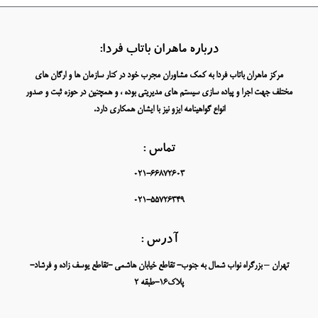
درباره ماهران باتاب فردا:
مرکز ماهران باتاب فردا به کمک مشاوران مجرب خود در کنار سازمان ها و ارگان های
مختلف جهت اجرا و پیاده سازی سیستم های مدیریتی بوده ، و همچنین در حوزه ثبت و صدور
انواع گواهینامه ایزو نیز با ایشان همکاری دارد.
تماس :
021-66872603
021-55726349
آدرس :
تهران – بزرگراه نواب شمال به جنوب- تقاطع خیابان هاشمی -تقاطع یوسف زاده و فرشاد-
پلاک16-طبقه 2