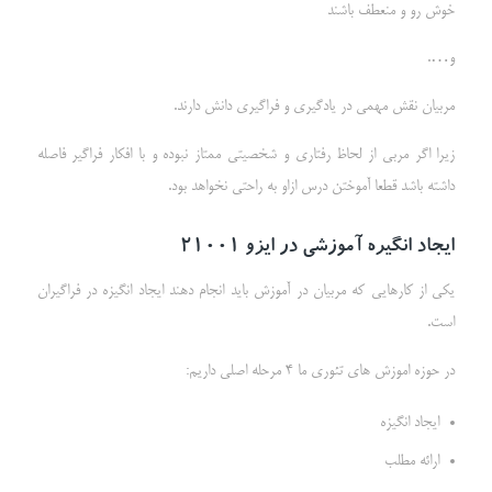
خوش رو و منعطف باشند
و….
مربیان نقش مهمی در یادگیری و فراگیری دانش دارند.
زیرا اگر مربی از لحاظ رفتاری و شخصیتی ممتاز نبوده و با افکار فراگیر فاصله
داشته باشد قطعا آموختن درس ازاو به راحتی نخواهد بود.
ایجاد انگیره آموزشی در ایزو
21001
یکی از کارهایی که مربیان در آموزش باید انجام دهند ایجاد انگیزه در فراگیران
است.
در حوزه اموزش های تئوری ما 4 مرحله اصلی داریم:
ایجاد انگیزه
ارائه مطلب