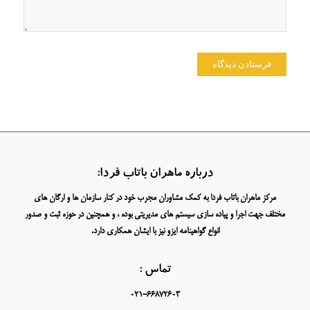
درباره ماهران باتاب فردا:
مرکز ماهران باتاب فردا به کمک مشاوران مجرب خود در کنار سازمان ها و ارگان های
مختلف جهت اجرا و پیاده سازی سیستم های مدیریتی بوده ، و همچنین در حوزه ثبت و صدور
انواع گواهینامه ایزو نیز با ایشان همکاری دارد.
تماس :
021-66872603