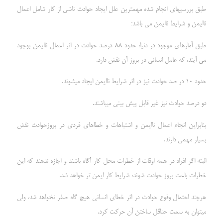
طبق بررسیهاي انجام شده مهمترین علل ایجاد حوادث ناشی از کار شامل اعمال
ناایمن و شرایط ناایمن می باشد:
طبق آمارهاي موجود در دنیا، حدود 88 درصد حوادث در اثر اعمال ناایمن بوجود
می آیند، که عامل انسانی در بروز آن نقش دارد.
حدود 10 در صد حوادث نیز در اثر شرایط ناایمن ایجاد میشوند.
دو درصد حوادث نیز غیر قابل پیش بینی میباشند.
بنابراین انجام اعمال ناایمن و اشتباهات و خطاهاي فردي در بروزحوادث نقش
بسیار مهمی دارند.
البته اگر افراد در همه اوقات از خطرات محل کار آگاه باشند و اجازه ندهند که این
خطرات باعث بروز حوادث شوند، شرایط کار ایمن تر خواهد شد.
هرچند احتمال وقوع حوادث در اثر خطاي انسانی هیچ گاه صفر نخواهد شد، ولی
میتوان به سمت حداقل ساختن آن حرکت کرد.