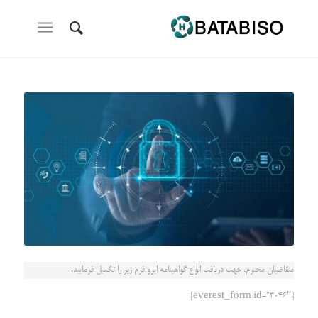
متقاضیان محترم، جهت دریافت انواع گواهینامه ایزو فرم زیر را تکمیل فرمایید.
[everest_form id=”3046″]