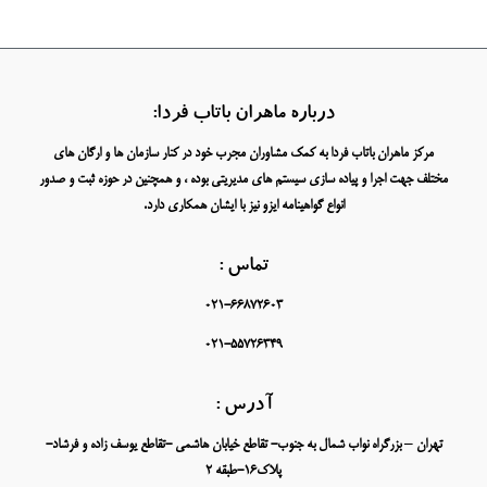
درباره ماهران باتاب فردا:
مرکز ماهران باتاب فردا به کمک مشاوران مجرب خود در کنار سازمان ها و ارگان های
مختلف جهت اجرا و پیاده سازی سیستم های مدیریتی بوده ، و همچنین در حوزه ثبت و صدور
انواع گواهینامه ایزو نیز با ایشان همکاری دارد.
تماس :
021-66872603
021-55726349
آدرس :
تهران – بزرگراه نواب شمال به جنوب- تقاطع خیابان هاشمی -تقاطع یوسف زاده و فرشاد-
پلاک16-طبقه 2