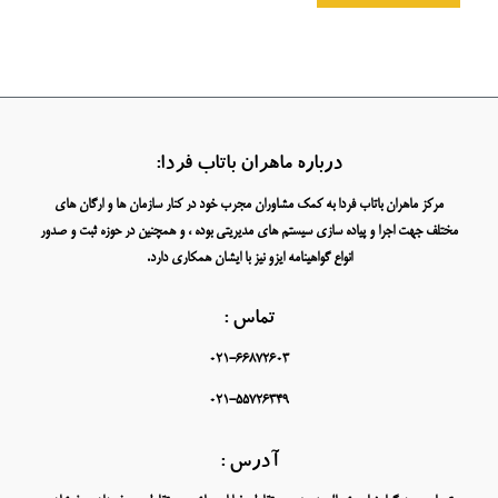
درباره ماهران باتاب فردا:
مرکز ماهران باتاب فردا به کمک مشاوران مجرب خود در کنار سازمان ها و ارگان های
مختلف جهت اجرا و پیاده سازی سیستم های مدیریتی بوده ، و همچنین در حوزه ثبت و صدور
انواع گواهینامه ایزو نیز با ایشان همکاری دارد.
تماس :
021-66872603
021-55726349
آدرس :