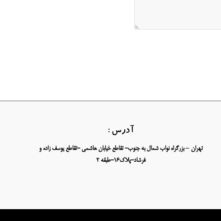
آدرس :
تهران – بزرگراه نواب شمال به جنوب- تقاطع خیابان هاشمی -تقاطع یوسف زاده و
فرشاد-پلاک16-طبقه 2