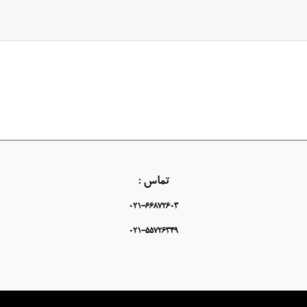
تماس :
021-66872603
021-55726349