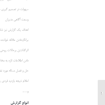
سهولت در تصمیم گیری م
وسعت آگاهی مدیران
اهداف یک گزارش نیز شام
برانگیتختن علاقه خواننده
اثرگذاشتن برحالات روحی
دادن اطلاعات تازه به مخ
حل و فصل مساله مورد نظ
اعلام نتیجه بازدید فردی 
ایمنی و HSE در کار با پرتوهای
و….
یونساز
انواع گزارش