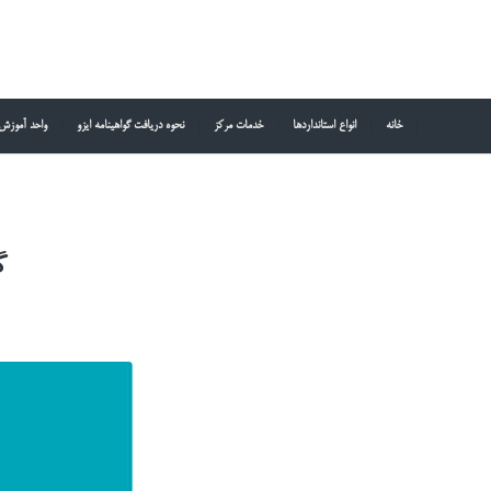
خانه
انواع استانداردها
خدمات مرکز
نحوه دریافت گواهینامه ایزو
واحد آموزش
گ