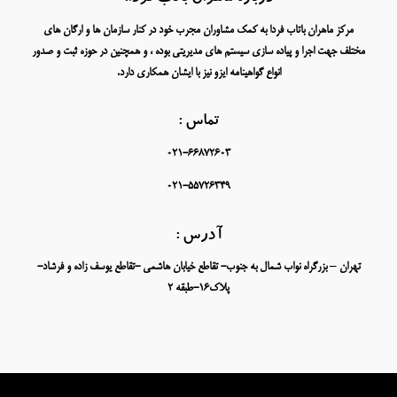
مرکز ماهران باتاب فردا به کمک مشاوران مجرب خود در کنار سازمان ها و ارگان های
مختلف جهت اجرا و پیاده سازی سیستم های مدیریتی بوده ، و همچنین در حوزه ثبت و صدور
انواع گواهینامه ایزو نیز با ایشان همکاری دارد.
تماس :
021-66872603
021-55726349
آدرس :
تهران – بزرگراه نواب شمال به جنوب- تقاطع خیابان هاشمی -تقاطع یوسف زاده و فرشاد-
پلاک16-طبقه 2