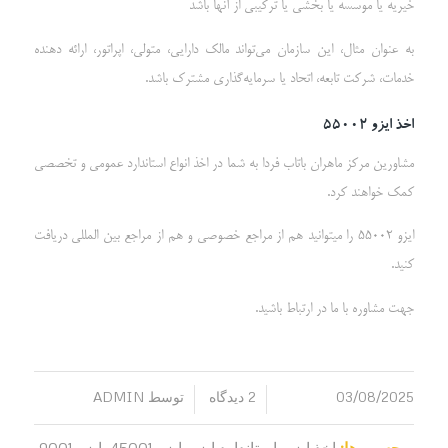
خیریه یا موسسه یا بخشی یا ترکیبی از آنها باشد
به عنوان مثال، این سازمان می‌تواند مالک دارایی، متولی، اپراتور، ارائه دهنده
خدمات، شرکت تابعه، اتحاد یا سرمایه‌گذاری مشترک باشد.
اخذ ایزو 55002
مشاورین مرکز ماهران باتاب فردا به شما در اخذ انواع استاندارد عمومی و تخصصی
کمک خواهند کرد.
ایزو 55002 را میتوانید هم از مراجع خصوصی و هم از مراجع بین المللی دریافت
کنید.
جهت مشاوره با ما در ارتباط باشید.
03/08/2025
2 دیدگاه
توسط
ADMIN
/
/
برچسب ها:
اخذ ایزو
,
استاندارد ایزو
,
ایزو 45001
,
ایزو 9001
,