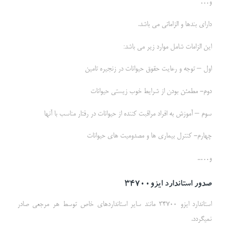
و…
دارای بندها و الزاماتی می باشد.
این الزامات شامل موارد زیر می باشد:
اول – توجه و رعایت حقوق حیوانات در زنجیره تامین
دوم- مطمئن بودن از شرایط خوب زیستی حیوانات
سوم – آموزش به افراد مراقبت کننده از حیوانات در رفتار مناسب با آنها
چهارم- کنترل بیماری ها و مصدومیت های حیوانات
و…..
صدور استاندارد ایزو34700
استاندارد ایزو 34700 مانند سایر استانداردهای خاص توسط هر مرجعی صادر
نمیگردد.