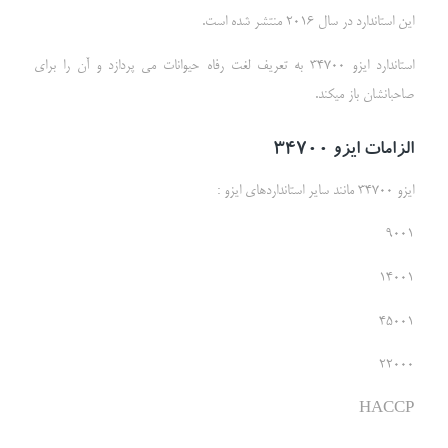
این استاندارد در سال 2016 منتشر شده است.
استاندارد ایزو 34700 به تعریف لغت رفاه حیوانات می پردازد و آن را برای
صاحبانشان باز میکند.
الزامات ایزو 34700
ایزو 34700 مانند سایر استانداردهای ایزو :
9001
14001
45001
22000
HACCP